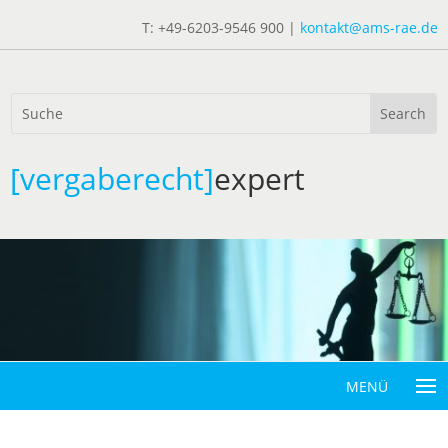
T: +49-6203-9546 900 |
kontakt@ams-rae.de
[vergaberecht]
expert