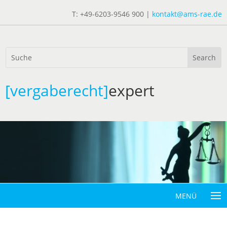
T: +49-6203-9546 900 |
kontakt@ams-rae.de
[vergaberecht]
expert