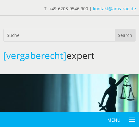
T: +49-6203-9546 900 |
kontakt@ams-rae.de
[vergaberecht]
expert