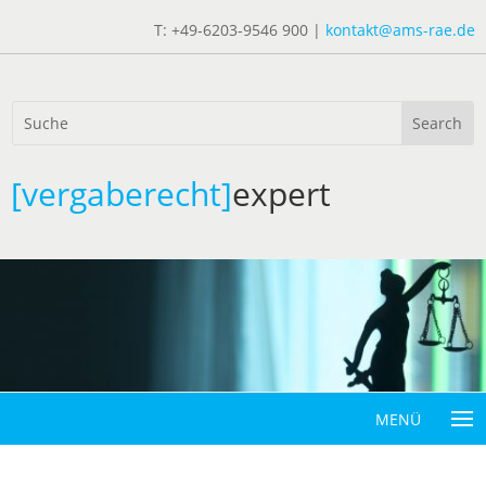
T: +49-6203-9546 900 |
kontakt@ams-rae.de
[vergaberecht]
expert