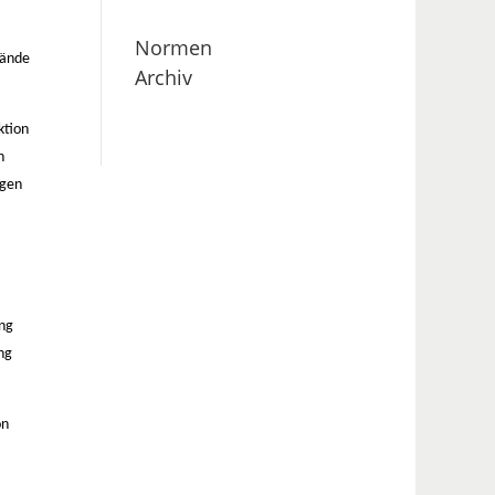
Normen
tände
Archiv
ktion
n
igen
ang
ng
on