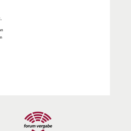
t,
an
en