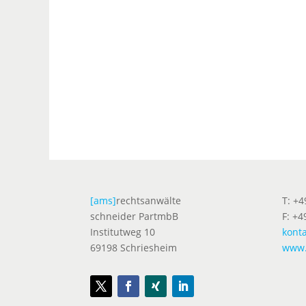
[ams]
rechtsanwälte
T: +
schneider PartmbB
F: +4
Institutweg 10
kont
69198 Schriesheim
www.