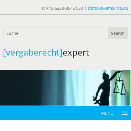
T: +49-6203-9546 900 |
kontakt@ams-rae.de
[vergaberecht]
expert