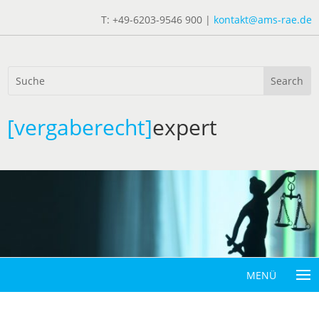
T: +49-6203-9546 900 |
kontakt@ams-rae.de
[vergaberecht]
expert