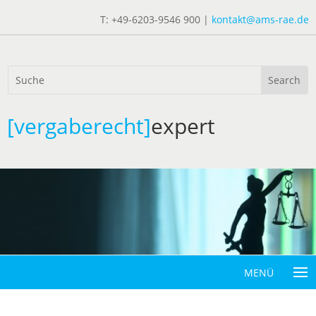
T: +49-6203-9546 900 |
kontakt@ams-rae.de
[vergaberecht]
expert