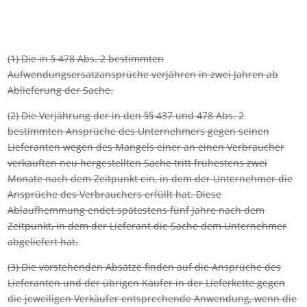
(1) Die in § 478 Abs. 2 bestimmten
Aufwendungsersatzansprüche verjähren in zwei Jahren ab
Ablieferung der Sache.
(2) Die Verjährung der in den §§ 437 und 478 Abs. 2
bestimmten Ansprüche des Unternehmers gegen seinen
Lieferanten wegen des Mangels einer an einen Verbraucher
verkauften neu hergestellten Sache tritt frühestens zwei
Monate nach dem Zeitpunkt ein, in dem der Unternehmer die
Ansprüche des Verbrauchers erfüllt hat. Diese
Ablaufhemmung endet spätestens fünf Jahre nach dem
Zeitpunkt, in dem der Lieferant die Sache dem Unternehmer
abgeliefert hat.
(3) Die vorstehenden Absätze finden auf die Ansprüche des
Lieferanten und der übrigen Käufer in der Lieferkette gegen
die jeweiligen Verkäufer entsprechende Anwendung, wenn die