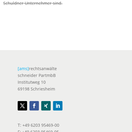
Schuldner Unternehmer sind.
[ams]
rechtsanwälte
schneider PartmbB
Institutweg 10
69198 Schriesheim
T: +49 6203 95469-00
F: +49 6203 95469-05