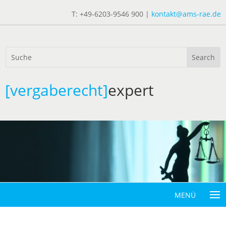
T: +49-6203-9546 900 |
kontakt@ams-rae.de
[vergaberecht]
expert