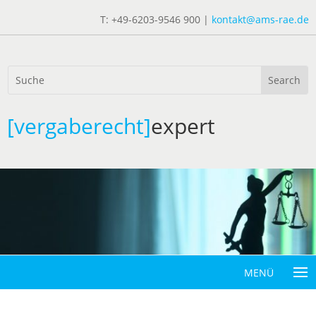
T: +49-6203-9546 900 |
kontakt@ams-rae.de
[vergaberecht]
expert