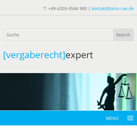
T: +49-6203-9546 900 |
kontakt@ams-rae.de
[vergaberecht]
expert