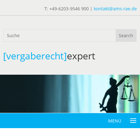
T: +49-6203-9546 900 |
kontakt@ams-rae.de
[vergaberecht]
expert