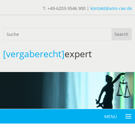
T: +49-6203-9546 900 |
kontakt@ams-rae.de
[vergaberecht]
expert