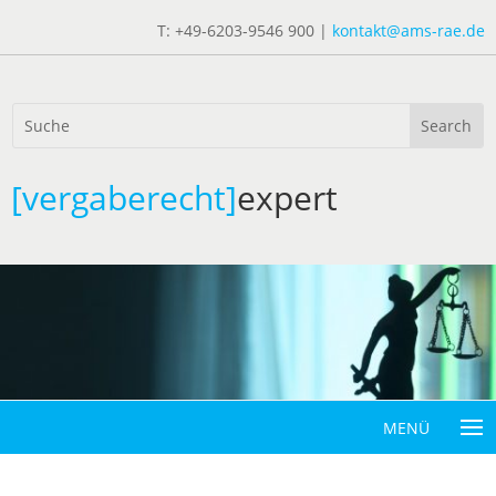
T: +49-6203-9546 900 |
kontakt@ams-rae.de
[vergaberecht]
expert