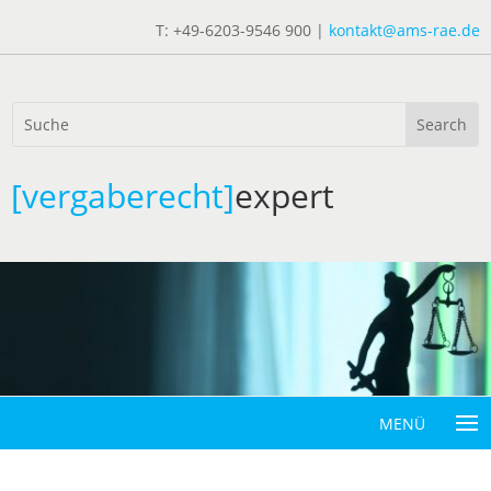
T: +49-6203-9546 900 |
kontakt@ams-rae.de
[vergaberecht]
expert