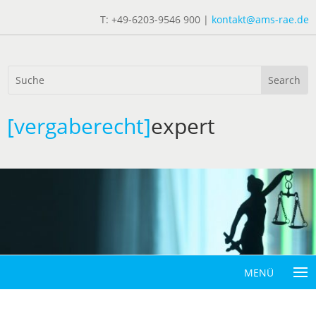
T: +49-6203-9546 900 |
kontakt@ams-rae.de
[vergaberecht]
expert