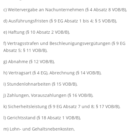
c) Weitervergabe an Nachunternehmen (
§
4 Absatz
8 VOB/B
),
d) Ausführungsfristen (
§
9 EG Absatz
1 bis
4
;
§
5 VOB/B
),
e) Haftung (
§
10 Absatz
2 VOB/B
),
f) Vertragsstrafen und Beschleunigungsvergütungen (
§
9 EG
Absatz
5
;
§
11 VOB/B
),
g) Abnahme (
§
12 VOB/B
),
h) Vertragsart (
§
4
EG), Abrechnung (
§
14 VOB/B
),
i) Stundenlohnarbeiten (
§
15 VOB/B
),
j) Zahlungen, Vorauszahlungen (
§
16 VOB/B
),
k) Sicherheitsleistung (
§
9 EG Absatz
7 und
8
;
§
17 VOB/B
),
l) Gerichtsstand (
§
18 Absatz
1 VOB/B
),
m) Lohn- und Gehaltsnebenkosten,