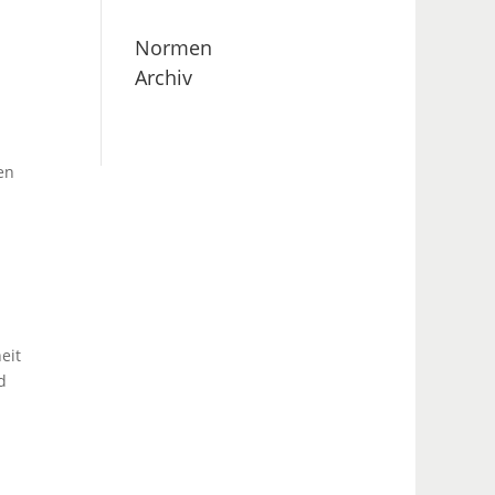
Normen
Archiv
en
eit
d