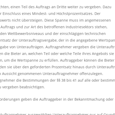
ten, einen Teil des Auftrags an Dritte weiter zu vergeben. Dazu
 Einschluss eines Mindest- und Höchstprozentsatzes. Der
agswerts nicht übersteigen. Diese Spanne muss im angemessenen
uftrags und zur Art des betroffenen Industriesektors stehen,
enden Wettbewerbsniveaus und der einschlägigen technischen
ozentsatz der Unterauftragsvergabe, der in die angegebene Wertspa
r Vergabe von Unteraufträgen. Auftragnehmer vergeben die Unterauft
 die Bieter an, welchen Teil oder welche Teile ihres Angebots sie
n, um die Wertspanne zu erfüllen. Auftraggeber können die Bieter
, den sie über den geforderten Prozentsatz hinaus durch Unterauft
 in Aussicht genommenen Unterauftragnehmer offenzulegen.
gnehmer die Bestimmungen der §§ 38 bis 41 auf alle oder bestim
u vergeben beabsichtigen.
nforderungen geben die Auftraggeber in der Bekanntmachung oder
er Auftragnehmer ausgewählten Unterauftragnehmer nur auf Grund