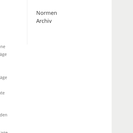
Normen
Archiv
nne
räge
räge
mte
 den
lage