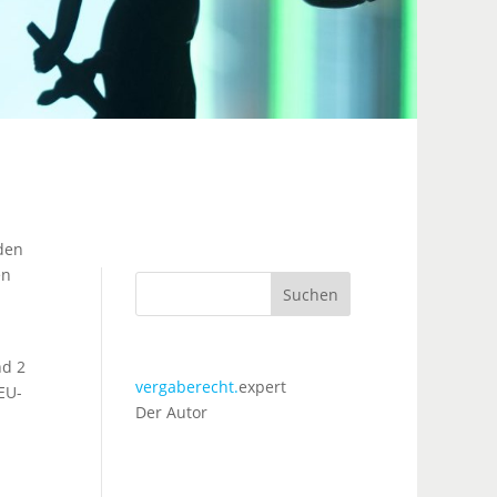
den
en
Suchen
nd 2
vergaberecht.
expert
EU-
Der Autor