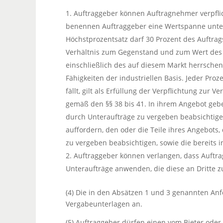
Auftraggeber können Auftragnehmer verpflich
benennen Auftraggeber eine Wertspanne unter
Höchstprozentsatz darf 30 Prozent des Auftr
Verhältnis zum Gegenstand und zum Wert des A
einschließlich des auf diesem Markt herrsch
Fähigkeiten der industriellen Basis. Jeder Pr
fällt, gilt als Erfüllung der Verpflichtung zu
gemäß den §§ 38 bis 41. In ihrem Angebot geben
durch Unteraufträge zu vergeben beabsichtige
auffordern, den oder die Teile ihres Angebots
zu vergeben beabsichtigen, sowie die bereits
Auftraggeber können verlangen, dass Auftra
Unteraufträge anwenden, die diese an Dritte z
(4) Die in den Absätzen 1 und 3 genannten A
Vergabeunterlagen an.
(5) Auftraggeber dürfen einen vom Bieter od