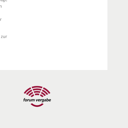
n
r
 zur