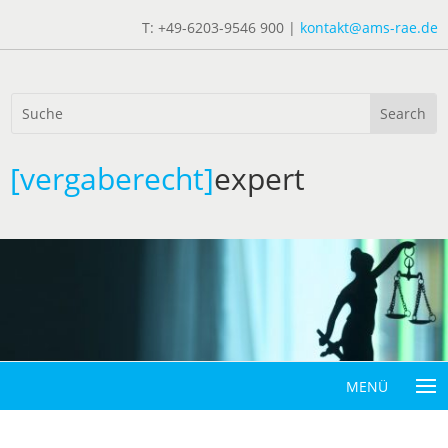
T: +49-6203-9546 900 |
kontakt@ams-rae.de
[vergaberecht]
expert