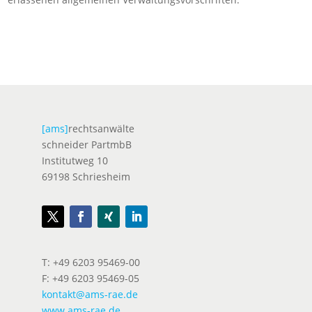
[ams]
rechtsanwälte
schneider PartmbB
Institutweg 10
69198 Schriesheim
T: +49 6203 95469-00
F: +49 6203 95469-05
kontakt@ams-rae.de
www.ams-rae.de