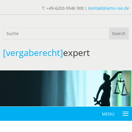
T: +49-6203-9546 900 |
kontakt@ams-rae.de
[vergaberecht]
expert