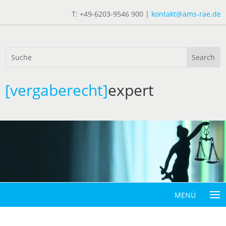
T: +49-6203-9546 900 |
kontakt@ams-rae.de
[vergaberecht]
expert