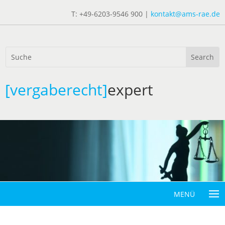
T: +49-6203-9546 900 |
kontakt@ams-rae.de
[vergaberecht]
expert