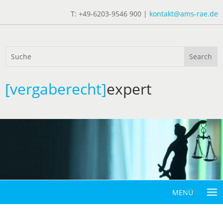
T: +49-6203-9546 900 |
kontakt@ams-rae.de
[vergaberecht]
expert