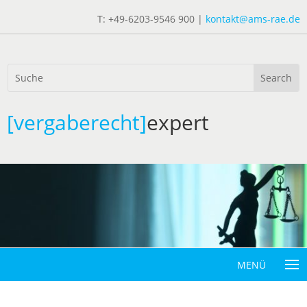
T: +49-6203-9546 900 |
kontakt@ams-rae.de
[vergaberecht]
expert