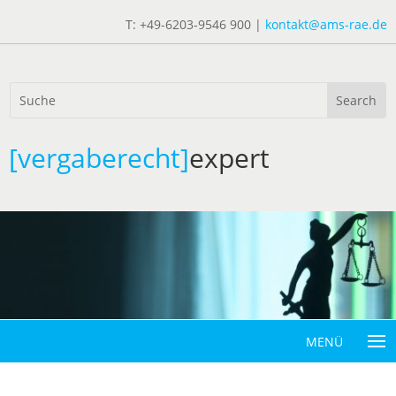
T: +49-6203-9546 900 |
kontakt@ams-rae.de
[vergaberecht]
expert