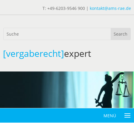
T: +49-6203-9546 900 |
kontakt@ams-rae.de
[vergaberecht]
expert