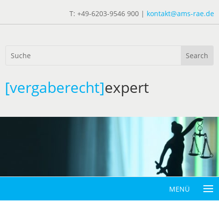
T: +49-6203-9546 900 |
kontakt@ams-rae.de
[vergaberecht]
expert