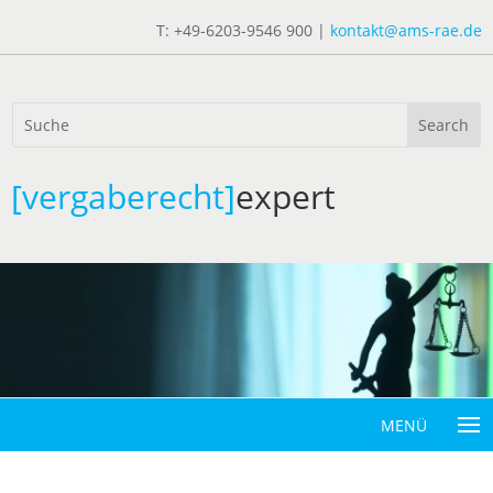
T: +49-6203-9546 900 |
kontakt@ams-rae.de
[vergaberecht]
expert