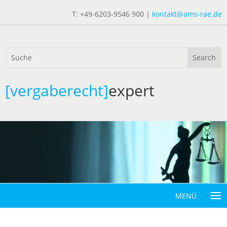
T: +49-6203-9546 900 |
kontakt@ams-rae.de
[vergaberecht]
expert