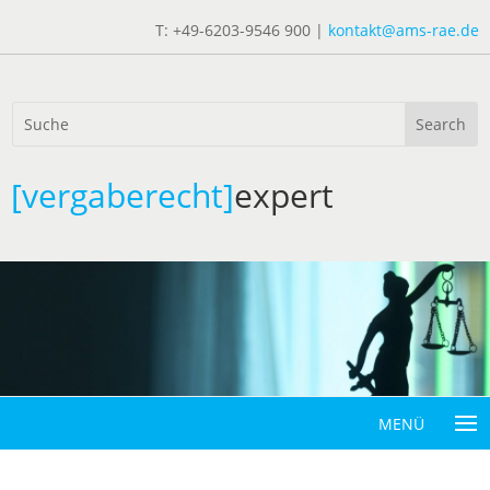
T: +49-6203-9546 900 |
kontakt@ams-rae.de
[vergaberecht]
expert