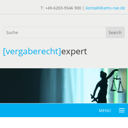
T: +49-6203-9546 900 |
kontakt@ams-rae.de
[vergaberecht]
expert