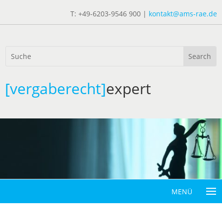
T: +49-6203-9546 900 |
kontakt@ams-rae.de
[vergaberecht]
expert