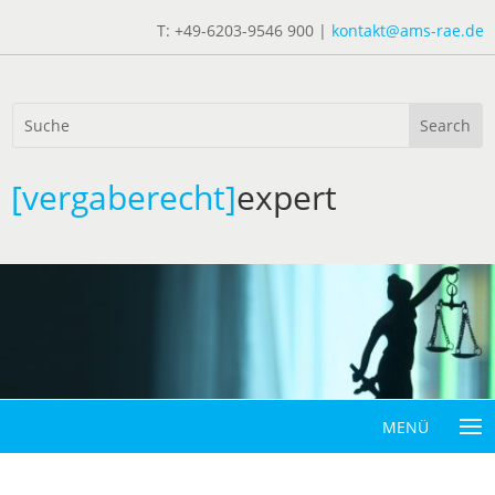
T: +49-6203-9546 900 |
kontakt@ams-rae.de
[vergaberecht]
expert