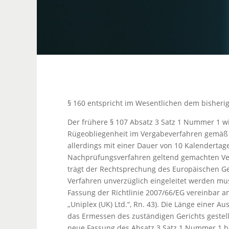
§ 160 entspricht im Wesentlichen dem bisheri
Der frühere § 107 Absatz 3 Satz 1 Nummer 1 wi
Rügeobliegenheit im Vergabeverfahren gemäß §
allerdings mit einer Dauer von 10 Kalendertage
Nachprüfungsverfahren geltend gemachten Ve
trägt der Rechtsprechung des Europäischen Ge
Verfahren unverzüglich eingeleitet werden muss
Fassung der Richtlinie 2007/66/EG vereinbar a
„Uniplex (UK) Ltd.“, Rn. 43). Die Länge einer Au
das Ermessen des zuständigen Gerichts gestellt 
neue Fassung des Absatz 3 Satz 1 Nummer 1 be