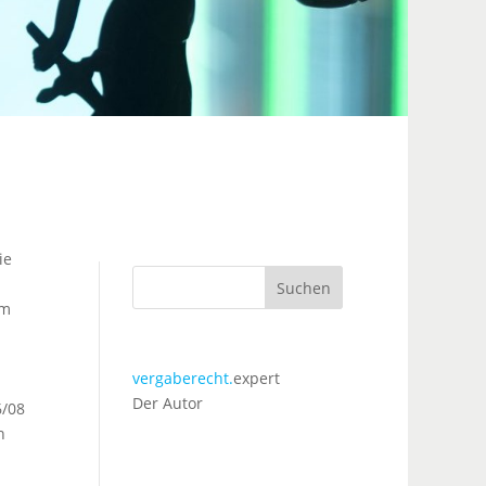
ie
Suchen
im
vergaberecht.
expert
Der Autor
6/08
n