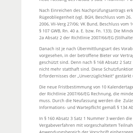
Nach Einreichen des Nachprüfungsantrags erk
Rügeobliegenheit (vgl. BGH, Beschluss vom 26.
2006, VII-Verg 27/06; VK Bund, Beschluss vom 10.
§ 107 GWB, Rn. 40 a. E. bzw. Fn. 133). Die Mind
2a Absatz 2 der Richtlinie 2007/66/EG (Stilhalte
Danach ist je nach Übermittlungsart des Vorab
vorgesehen, in der betroffene Bieter vor Vert
geschützt sind. Denn nach § 168 Absatz 2 Satz
nicht mehr statthaft sind. Diese Schutzfunktion
Erfordernisses der „Unverzüglichkeit“ gestärkt
Die neue Fristbestimmung von 10 Kalendertagen 
der Richtlinie 2007/66/EG Rechnung, die mind
muss. Durch die Neufassung werden die Zuläs
Informations- und Wartepflicht gemäß § 134 A
In § 160 Absatz 3 Satz 1 Nummer 3 werden die
Vergabeverfahren mit vorgeschaltetem Teilna
Anwendungsbereich der Vorschrift einbezogen.