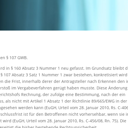
gen § 107 GWB.
rd in § 160 Absatz 3 Nummer 1 neu gefasst. Im Grundsatz bleibt d
 107 Absatz 3 Satz 1 Nummer 1 zwar bestehen, konkretisiert wird
n die Frist, innerhalb derer der Antragsteller nach Erkennen den 
rstoß im Vergabeverfahren gerügt haben musste. Diese Änderung
richtshofs Rechnung, der zufolge eine Bestimmung, nach der ein
, als nicht mit Artikel 1 Absatz 1 der Richtlinie 89/665/EWG in der
ngesehen werden kann (EuGH, Urteil vom 28. Januar 2010, Rs. C-40
sschlussfrist ist für den Betroffenen nicht vorhersehbar, wenn sie i
wird (EuGH, Urteil vom 28. Januar 2010, Rs. C-456/08, Rn. 75). Die
seitigt die bisher bestehende Rechtsunsicherheit.