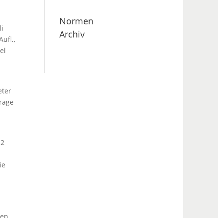
Normen
li
Archiv
ufl.,
el
eter
träge
 2
ie
nen