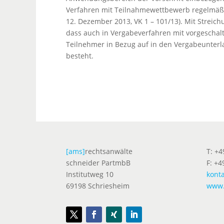
Verfahren mit Teilnahmewettbewerb regelmäßi
12. Dezember 2013, VK 1 – 101/13). Mit Strei
dass auch in Vergabeverfahren mit vorgescha
Teilnehmer in Bezug auf in den Vergabeunterl
besteht.
[ams]
rechtsanwälte
T: +
schneider PartmbB
F: +4
Institutweg 10
kont
69198 Schriesheim
www.