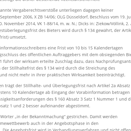
annte Vergaberechtsverstöße unterliegen dagegen keiner
 September 2006, X ZB 14/06; OLG Düsseldorf, Beschluss vom 19. Ju
 November 2014, VK 1-88/14, m. w. N.; Dicks in: Ziekow/Völlink, 2. A
estüberlegungsfrist des Bieters wird durch § 134 gewährt, der Artik
frist) umsetzt.
informationsschreibens eine Frist von 10 bis 15 Kalendertagen
ragsschluss des öffentlichen Auftraggebers mit dem obsiegenden Bi
 1 führt der wirksam erteilte Zuschlag dazu, dass Nachprüfungsan
 der Stillhaltefrist des § 134 wird durch die Streichung des
 und nicht mehr in ihrer praktischen Wirksamkeit beeinträchtigt.
trägt der Stillhalte- und Überlegungsfrist nach Artikel 2a Absatz
estens 10 Kalendertage ab Eingang der Vorabinformation betragen
sigkeitsanforderungen des § 160 Absatz 3 Satz 1 Nummer 1 und d
bsatz 1 und 2 besser aufeinander abgestimmt.
 Wörter „in der Bekanntmachung“ gestrichen. Damit werden
hmewettbewerb auch in der Angebotsphase in den
 Die Angebotsfrist wird in Verhandlungsverfahren und nicht offe