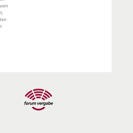
 vom
t,
lten
t