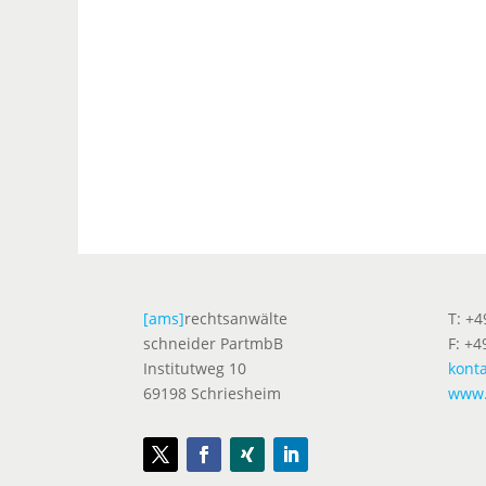
[ams]
rechtsanwälte
T: +
schneider PartmbB
F: +4
Institutweg 10
kont
69198 Schriesheim
www.