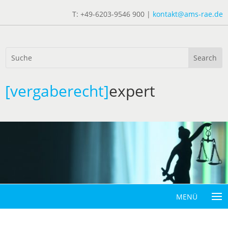
T: +49-6203-9546 900 |
kontakt@ams-rae.de
[vergaberecht]
expert