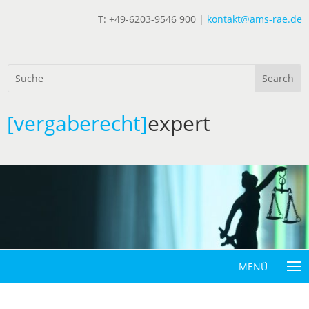
T: +49-6203-9546 900 |
kontakt@ams-rae.de
[vergaberecht]
expert