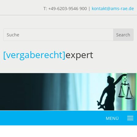
T: +49-6203-9546 900 |
kontakt@ams-rae.de
[vergaberecht]
expert