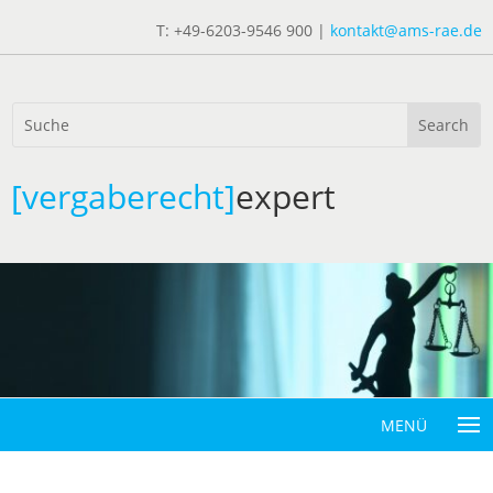
T: +49-6203-9546 900 |
kontakt@ams-rae.de
[vergaberecht]
expert