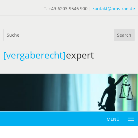
T: +49-6203-9546 900 |
kontakt@ams-rae.de
[vergaberecht]
expert