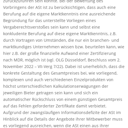
zurückzuführen sein könnte. Bei der Bewertung des
Vorbringens der ASt ist zu berücksichtigen, dass auch eine
Berufung auf die eigene Marktkenntnis eine ausreichende
Begründung für das unterstellte Vorliegen eines
Vergaberechtsverstoßes sein kann und selbst eine
konkludente Berufung auf diese eigene Marktkenntnis, z.B.
durch Vortragen von Umständen, die nur ein branchen- und
marktkundiges Unternehmen wissen bzw. beurteilen kann, wie
hier z.B. der große finanzielle Aufwand einer Zertifizierung
nach MDR, möglich ist (vgl. OLG Düsseldorf, Beschluss vom 2.
November 2022 – VII-Verg 7/22). Dabei ist unerheblich, dass die
konkrete Gestaltung des Gesamtpreises bei, wie vorliegend,
komplexen und auch verschiedenen Einzelprodukten von
höchst unterschiedlichen Kalkulationserwägungen der
jeweiligen Bieter getragen sein kann und sich ein
automatischer Rückschluss von einem günstigen Gesamtpreis
auf das Fehlen geforderter Zertifikate damit verbietet.
Aufgrund der zwangsläufigen Informationsdefizite der ASt im
Hinblick auf die Details der Angebote ihrer Mitbewerber muss
es vorliegend ausreichen, wenn die ASt einen aus ihrer