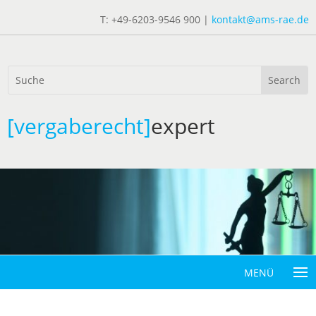
T: +49-6203-9546 900 |
kontakt@ams-rae.de
[vergaberecht]
expert