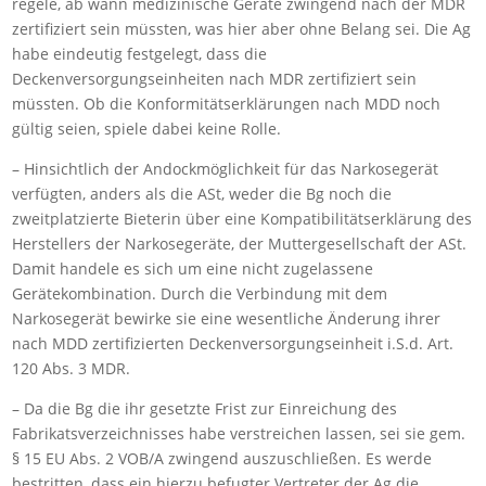
regele, ab wann medizinische Geräte zwingend nach der MDR
zertifiziert sein müssten, was hier aber ohne Belang sei. Die Ag
habe eindeutig festgelegt, dass die
Deckenversorgungseinheiten nach MDR zertifiziert sein
müssten. Ob die Konformitätserklärungen nach MDD noch
gültig seien, spiele dabei keine Rolle.
– Hinsichtlich der Andockmöglichkeit für das Narkosegerät
verfügten, anders als die ASt, weder die Bg noch die
zweitplatzierte Bieterin über eine Kompatibilitätserklärung des
Herstellers der Narkosegeräte, der Muttergesellschaft der ASt.
Damit handele es sich um eine nicht zugelassene
Gerätekombination. Durch die Verbindung mit dem
Narkosegerät bewirke sie eine wesentliche Änderung ihrer
nach MDD zertifizierten Deckenversorgungseinheit i.S.d. Art.
120 Abs. 3 MDR.
– Da die Bg die ihr gesetzte Frist zur Einreichung des
Fabrikatsverzeichnisses habe verstreichen lassen, sei sie gem.
§ 15 EU Abs. 2 VOB/A zwingend auszuschließen. Es werde
bestritten, dass ein hierzu befugter Vertreter der Ag die