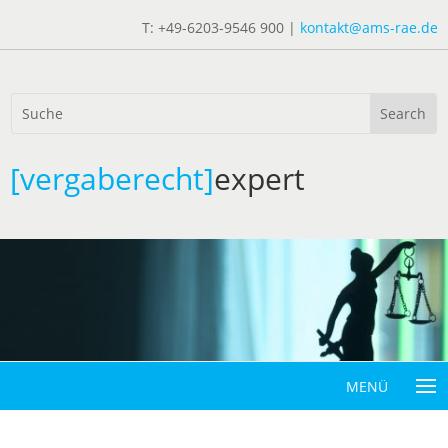
T: +49-6203-9546 900 |
kontakt@ams-rae.de
[vergaberecht]
expert