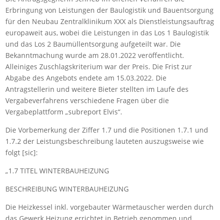
Erbringung von Leistungen der Baulogistik und Bauentsorgung
für den Neubau Zentralklinikum XXX als Dienstleistungsauftrag
europaweit aus, wobei die Leistungen in das Los 1 Baulogistik
und das Los 2 Baumüllentsorgung aufgeteilt war. Die
Bekanntmachung wurde am 28.01.2022 veröffentlicht.
Alleiniges Zuschlagskriterium war der Preis. Die Frist zur
Abgabe des Angebots endete am 15.03.2022. Die
Antragstellerin und weitere Bieter stellten im Laufe des
Vergabeverfahrens verschiedene Fragen über die
Vergabeplattform „subreport Elvis“.
Die Vorbemerkung der Ziffer 1.7 und die Positionen 1.7.1 und
1.7.2 der Leistungsbeschreibung lauteten auszugsweise wie
folgt [sic]:
„1.7 TITEL WINTERBAUHEIZUNG
BESCHREIBUNG WINTERBAUHEIZUNG
Die Heizkessel inkl. vorgebauter Wärmetauscher werden durch
das Gewerk Heizung errichtet in Betrieb genommen und