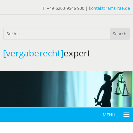
T: +49-6203-9546 900 |
kontakt@ams-rae.de
[vergaberecht]
expert