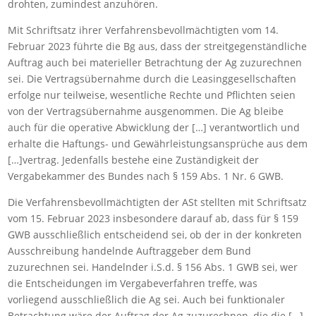
drohten, zumindest anzuhören.
Mit Schriftsatz ihrer Verfahrensbevollmächtigten vom 14.
Februar 2023 führte die Bg aus, dass der streitgegenständliche
Auftrag auch bei materieller Betrachtung der Ag zuzurechnen
sei. Die Vertragsübernahme durch die Leasinggesellschaften
erfolge nur teilweise, wesentliche Rechte und Pflichten seien
von der Vertragsübernahme ausgenommen. Die Ag bleibe
auch für die operative Abwicklung der […] verantwortlich und
erhalte die Haftungs- und Gewährleistungsansprüche aus dem
[…]vertrag. Jedenfalls bestehe eine Zuständigkeit der
Vergabekammer des Bundes nach § 159 Abs. 1 Nr. 6 GWB.
Die Verfahrensbevollmächtigten der ASt stellten mit Schriftsatz
vom 15. Februar 2023 insbesondere darauf ab, dass für § 159
GWB ausschließlich entscheidend sei, ob der in der konkreten
Ausschreibung handelnde Auftraggeber dem Bund
zuzurechnen sei. Handelnder i.S.d. § 156 Abs. 1 GWB sei, wer
die Entscheidungen im Vergabeverfahren treffe, was
vorliegend ausschließlich die Ag sei. Auch bei funktionaler
Betrachtung wäre der Auftrag der Ag zuzurechnen, die die […]