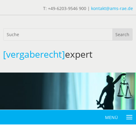
T: +49-6203-9546 900 |
kontakt@ams-rae.de
[vergaberecht]
expert