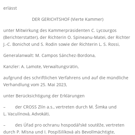
erlässt
DER GERICHTSHOF (Vierte Kammer)
unter Mitwirkung des Kammerpräsidenten C. Lycourgos
(Berichterstatter), der Richterin O. Spineanu-Matei, der Richter
J.‑C. Bonichot und S. Rodin sowie der Richterin L. S. Rossi,
Generalanwalt: M. Campos Sánchez-Bordona,
Kanzler: A. Lamote, Verwaltungsrätin,
aufgrund des schriftlichen Verfahrens und auf die mündliche
Verhandlung vom 25. Mai 2023,
unter Berücksichtigung der Erklärungen
– der CROSS Zlín a.s., vertreten durch M. Šimka und
L. Vaculínová, Advokáti,
– des Úřad pro ochranu hospodářské soutěže, vertreten
durch P. Mlsna und I. Pospíšilíková als Bevollmächtigte,