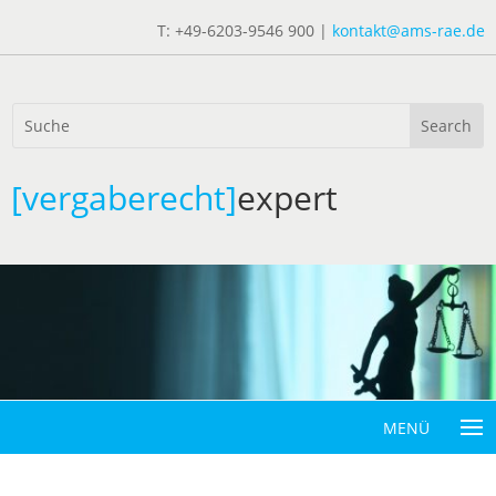
T: +49-6203-9546 900 |
kontakt@ams-rae.de
[vergaberecht]
expert