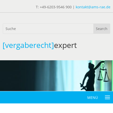
T: +49-6203-9546 900 |
kontakt@ams-rae.de
[vergaberecht]
expert