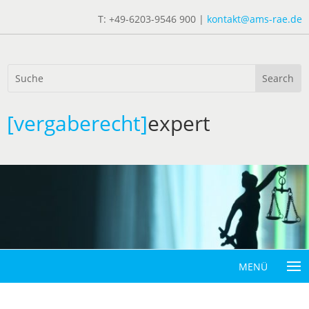
T: +49-6203-9546 900 |
kontakt@ams-rae.de
[vergaberecht]
expert